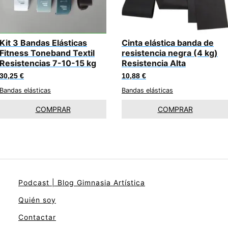
Kit 3 Bandas Elásticas
Cinta elástica banda de
Fitness Toneband Textil
resistencia negra (4 kg)
Resistencias 7-10-15 kg
Resistencia Alta
30,25
€
10,88
€
Bandas elásticas
Bandas elásticas
COMPRAR
COMPRAR
Podcast | Blog Gimnasia Artística
Quién soy
Contactar