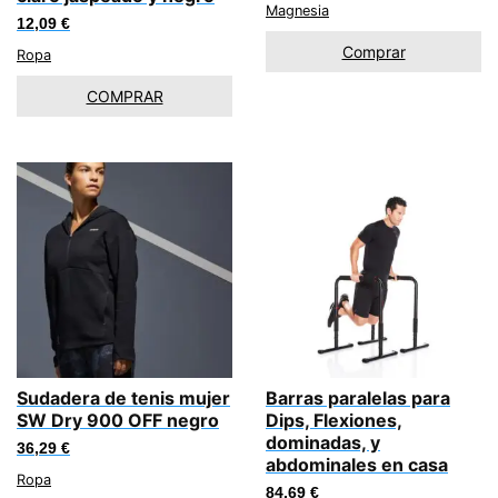
Magnesia
12,09
€
Comprar
Ropa
COMPRAR
Sudadera de tenis mujer
Barras paralelas para
SW Dry 900 OFF negro
Dips, Flexiones,
dominadas, y
36,29
€
abdominales en casa
Ropa
84,69
€