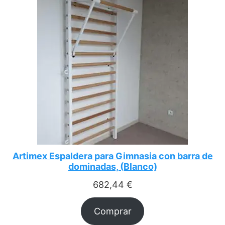
Artimex Espaldera para Gimnasia con barra de
dominadas, (Blanco)
682,44
€
Comprar