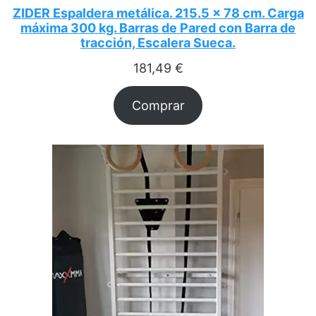
ZIDER Espaldera metálica. 215.5 x 78 cm. Carga
máxima 300 kg. Barras de Pared con Barra de
tracción, Escalera Sueca.
181,49
€
Comprar