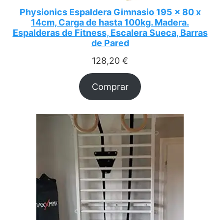
Physionics Espaldera Gimnasio 195 x 80 x
14cm, Carga de hasta 100kg. Madera.
Espalderas de Fitness, Escalera Sueca, Barras
de Pared
128,20
€
Comprar