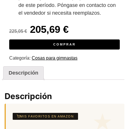
de este período. Póngase en contacto con
el vendedor si necesita reemplazos.
El
El
205,69
€
225,05
€
precio
precio
COMPRAR
original
actual
Categoría:
Cosas para gimnastas
era:
es:
225,05 €.
205,69 €.
Descripción
Descripción
MIS FAVORITOS EN AMAZON