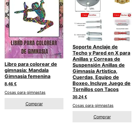
Soporte Anclaje de
Techo y Pared en X para
Anillas y Correas de
Libro para colorear de
Suspensión Anillas de
gimnasia: Mandala
Gimnasia Artística,
Gimnasia femenina
Cuerdas, Equipo de
Boxeo. Incluye Juego de
8,46
€
Tornillos con Tacos
Cosas para gimnastas
30,24
€
Comprar
Cosas para gimnastas
Comprar