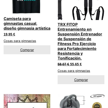
Camiseta para
gimnastas casual,
TRX FITOP
diseño gimnasia artística
Entrenamiento en
Suspensión Entrenador
19,95
€
de Suspensión de
Cosas para gimnastas
Fitness Pro Ejercicio
para Fortalecimiento
Comprar
Resistencia y
Tonificación.
El
El
58,07
€
55,65
€
precio
precio
Cosas para gimnastas
original
actual
era:
es:
58,07 €.
55,65 €.
Comprar