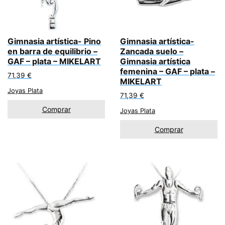
Gimnasia artística- Pino
Gimnasia artística-
en barra de equilibrio –
Zancada suelo –
GAF – plata – MIKELART
Gimnasia artística
femenina – GAF – plata –
71,39
€
MIKELART
Joyas Plata
71,39
€
Comprar
Joyas Plata
Comprar