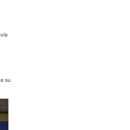
avía
ce su