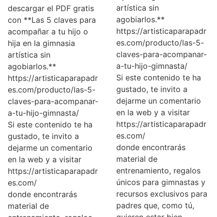
artística sin
descargar el PDF gratis
agobiarlos.**
con **Las 5 claves para
https://artisticaparapadr
acompañar a tu hijo o
es.com/producto/las-5-
hija en la gimnasia
claves-para-acompanar-
artística sin
a-tu-hijo-gimnasta/
agobiarlos.**
Si este contenido te ha
https://artisticaparapadr
gustado, te invito a
es.com/producto/las-5-
dejarme un comentario
claves-para-acompanar-
en la web y a visitar
a-tu-hijo-gimnasta/
https://artisticaparapadr
Si este contenido te ha
es.com/
gustado, te invito a
donde encontrarás
dejarme un comentario
material de
en la web y a visitar
entrenamiento, regalos
https://artisticaparapadr
únicos para gimnastas y
es.com/
recursos exclusivos para
donde encontrarás
padres que, como tú,
material de
quieren estar bien