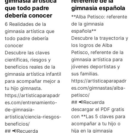
gimnasia artística
referente de la
que todo padre
gimnasia española
debería conocer
**Alba Petisco: referente
de la gimnasia
6 Realidades de la
española**
gimnasia artística que
Descubre la trayectoria y
todo padre debería
los logros de Alba
conocer
Petisco, referente de la
Descubre las claves
gimnasia artística para
científicas, riesgos y
jóvenes deportistas y
beneficios reales de la
sus familias.
gimnasia artística infantil
https://artisticaparapadr
para acompañar mejor a
es.com/gimnastas/alba-
tu hijo gimnasta.
petisco/
https://artisticaparapadr
## 📢Recuerda
es.com/entrenamiento-
descargar el PDF gratis
de-gimnasia-
con **Las 5 claves para
artistica/ciencia-riesgos-
acompañar a tu hijo o
beneficios/
hija en la gimnasia
## 📢Recuerda