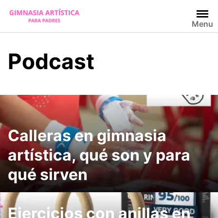
Skip
to
Menu
content
Podcast
Calleras en gimnasia
artística, qué son y para
qué sirven
Ejercicios con anillas en