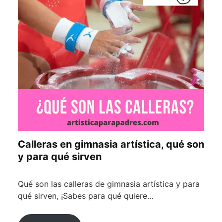
a
r
t
í
s
t
i
c
a
a
c
t
Calleras en gimnasia artística, qué son
u
y para qué sirven
a
l
i
Qué son las calleras de gimnasia artística y para
z
qué sirven, ¡Sabes para qué quiere…
a
d