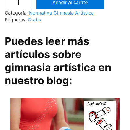
Añadir al carrito
o
r
Categoría:
Normativa Gimnasia Artística
m
Etiquetas:
Gratis
a
t
Puedes leer más
i
v
artículos sobre
a
d
gimnasia artística en
e
g
nuestro blog:
i
m
n
a
s
i
a